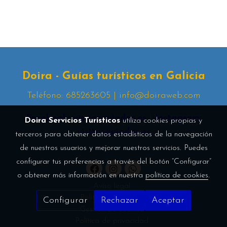
Doira - Guías turísticos en Galicia
Teléfono: 685263605 | info@doiraweb.com
Facebook: visitasguiadas.es
|
Instagram:
Doira Servicios Turísticos
utiliza cookies propias y
visitasguiadas.es
terceros para obtener datos estadísticos de la navegación
de nuestros usuarios y mejorar nuestros servicios. Puedes
configurar tus preferencias a través del botón “Configurar”
o obtener más información en nuestra
política de cookies
.
Aviso legal
Política de cookies
Configurar
Rechazar
Aceptar
Gestión de cookies
Política de privacidad