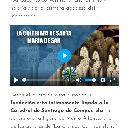
realizaba, se convertiría al cristianismo y
habría sido la primera abadesa del
monasterio.
Play
14:14
Play
Mute
Settings
Enter
Desde el punto de vista histórico, su
fullscr
fundación esta íntimamente ligada a la
Catedral de Santiago
de Compostela
. En
concreto a la figura de Munio Alfonso, uno
de los autores de “La Crónica Compostelana”.