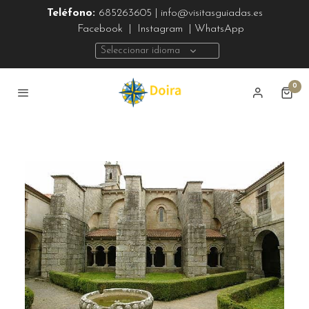
Teléfono:
685263605 | info@visitasguiadas.es
Facebook
|
Instagram
| WhatsApp
Seleccionar idioma
0