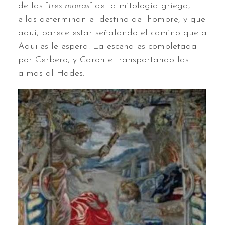
de las “
tres moiras
” de la mitología griega,
ellas determinan el destino del hombre, y que
aquí, parece estar señalando el camino que a
Aquiles le espera. La escena es completada
por Cerbero, y Caronte transportando las
almas al Hades.