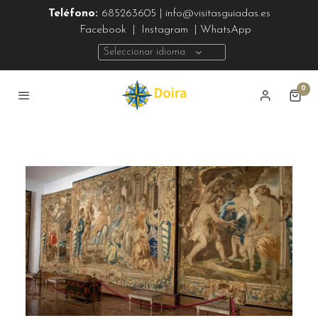
Teléfono:
685263605 | info@visitasguiadas.es
Facebook
|
Instagram
| WhatsApp
Seleccionar idioma
0