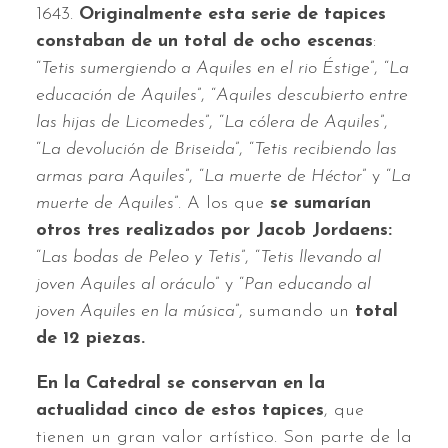
1643.
Originalmente esta serie de tapices
constaban de un total de ocho escenas
:
“
Tetis sumergiendo a Aquiles en el rio Éstige
”, “
La
educación de Aquiles
”, “
Aquiles descubierto entre
las hijas de Licomedes
”, “
La cólera de Aquiles
”,
“
La devolución de Briseida
”, “
Tetis recibiendo las
armas para Aquiles
”, “
La muerte de Héctor
” y “
La
muerte de Aquiles
”. A los que
se sumarían
otros tres realizados por Jacob Jordaens:
“
Las bodas de Peleo y Tetis
”, “
Tetis llevando al
joven Aquiles al oráculo
” y “
Pan educando al
joven Aquiles en la música
”, sumando un
total
de 12 piezas.
En la Catedral se conservan en la
actualidad cinco de estos tapices
, que
tienen un gran valor artístico. Son parte de la