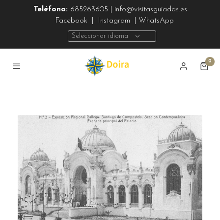
Teléfono:
685263605 | info@visitasguiadas.es
Facebook
|
Instagram
| WhatsApp
Seleccionar idioma
0