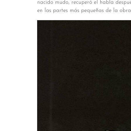
nacido mudo, recuperó el habla despué
en las partes más pequeñas de la obra q