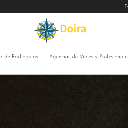
F
er de Radioguías
Agencias de Viajes y Profesionale