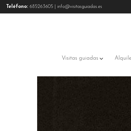
Teléfono:
685263605 | info@visitasguiadas.es
Visitas guiadas
Alquil