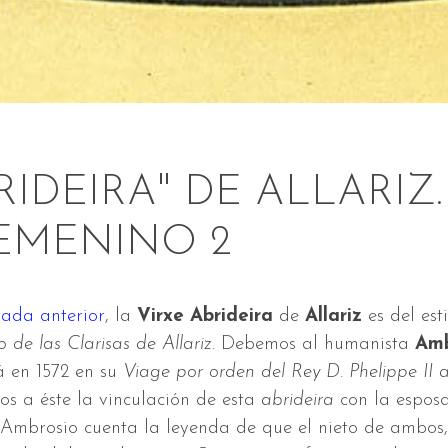
RIDEIRA" DE ALLARIZ
EMENINO 2
rada anterior
, la
Virxe Abrideira
de
Allariz
es del esti
de las Clarisas de Allariz
. Debemos al humanista
Amb
á en 1572 en su
Viage por orden del Rey D. Phelippe II a
s a éste la vinculación de esta
abrideira
con la espos
 Ambrosio cuenta la leyenda de que el nieto de ambos