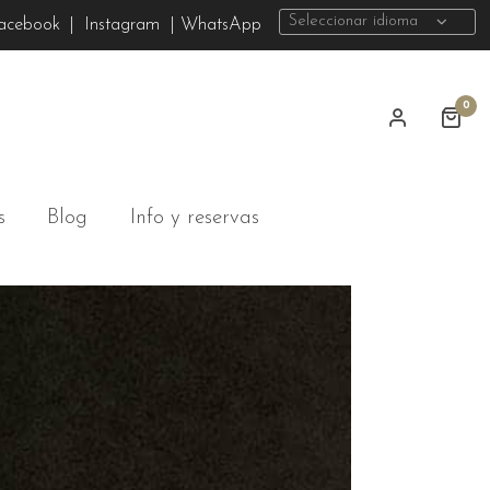
Seleccionar idioma
acebook
|
Instagram
| WhatsApp
0
s
Blog
Info y reservas