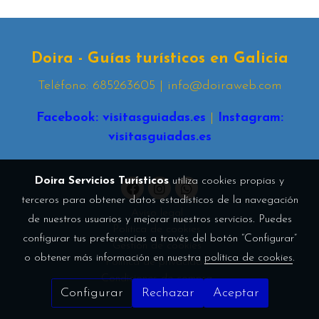
Doira - Guías turísticos en Galicia
Teléfono: 685263605 | info@doiraweb.com
Facebook: visitasguiadas.es
|
Instagram:
visitasguiadas.es
Doira Servicios Turísticos
utiliza cookies propias y
terceros para obtener datos estadísticos de la navegación
Aviso legal
de nuestros usuarios y mejorar nuestros servicios. Puedes
Política de cookies
configurar tus preferencias a través del botón “Configurar”
Gestión de cookies
o obtener más información en nuestra
política de cookies
.
Política de privacidad
Condiciones de compra
Configurar
Rechazar
Aceptar