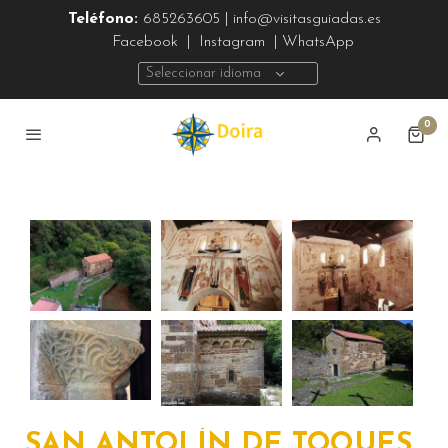
Teléfono:
685263605 | info@visitasguiadas.es
Facebook
|
Instagram
| WhatsApp
Seleccionar idioma
0
SAN ANTOLÍN DE TOQUES