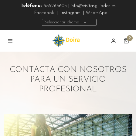
Teléfono:
685263605 | info@visitasguiadas.es
Facebook
|
Instagram
| WhatsApp
Seleccionar idioma
0
CONTACTA CON NOSOTROS
PARA UN SERVICIO
PROFESIONAL